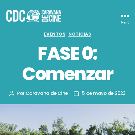
Menú
Caravana
de
Categorías
EVENTOS
NOTICIAS
Cine
FASE 0:
Comenzar
Por
Caravana de Cine
5 de mayo de 2023
Autor
Fecha
de
de
la
la
entrada
entrada